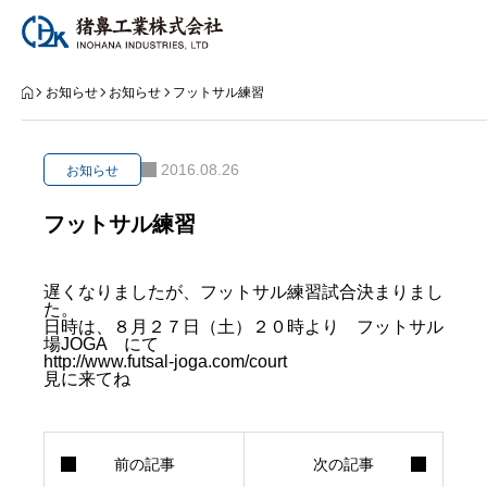
お知らせ
お知らせ
お知らせ
フットサル練習
猪鼻工業とは
2016.08.26
お知らせ
事業案内
フットサル練習
工事実績
遅くなりましたが、フットサル練習試合決まりまし
た。
会社案内
日時は、８月２７日（土）２０時より フットサル
場JOGA にて
http://www.futsal-joga.com/court
採用情報
見に来てね
事業案内
工事実績